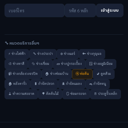
เข้าสู่ระบบ
🔧 หมวดบริการอื่นๆ
⚡ ช่างไฟฟ้า
🔧 ช่างประปา
❄️ ช่างแอร์
🔑 ช่างกุญแจ
🎨 ช่างทาสี
🔩 ช่างเชื่อม
🧱 ช่างปูกระเบื้อง
🪟 ช่างอลูมิเนียม
📹 ช่างกล้องวงจรปิด
🏠 ช่างซ่อมบ้าน
🚰 ท่อตัน
🚽 ดูดส้วม
🏚️ หลังคารั่ว
🐛 กำจัดปลวก
🪲 กำจัดแมลง
🐀 กำจัดหนู
🧹 ทำความสะอาด
🌳 ตัดต้นไม้
🪞 ซ่อมกระจก
🚪 ประตูรั้วเหล็ก