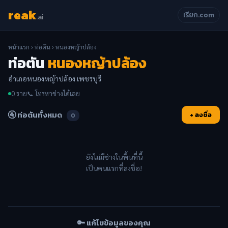
reak
เรียก.com
.ai
หน้าแรก
›
ท่อตัน
› หนองหญ้าปล้อง
ท่อตัน
หนองหญ้าปล้อง
อำเภอหนองหญ้าปล้อง เพชรบุรี
0 ราย
📞 โทรหาช่างได้เลย
🚰 ท่อตันทั้งหมด
+ ลงชื่อ
0
ยังไม่มีช่างในพื้นที่นี้
เป็นคนแรกที่ลงชื่อ!
🔑 แก้ไขข้อมูลของคุณ