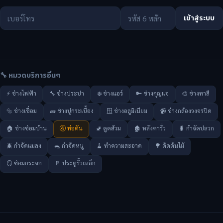
เข้าสู่ระบบ
🔧 หมวดบริการอื่นๆ
⚡ ช่างไฟฟ้า
🔧 ช่างประปา
❄️ ช่างแอร์
🔑 ช่างกุญแจ
🎨 ช่างทาสี
🔩 ช่างเชื่อม
🧱 ช่างปูกระเบื้อง
🪟 ช่างอลูมิเนียม
📹 ช่างกล้องวงจรปิด
🏠 ช่างซ่อมบ้าน
🚰 ท่อตัน
🚽 ดูดส้วม
🏚️ หลังคารั่ว
🐛 กำจัดปลวก
🪲 กำจัดแมลง
🐀 กำจัดหนู
🧹 ทำความสะอาด
🌳 ตัดต้นไม้
🪞 ซ่อมกระจก
🚪 ประตูรั้วเหล็ก