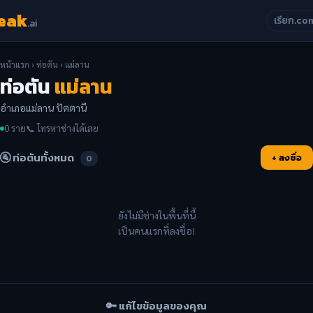
eak
เรียก.co
.ai
หน้าแรก
›
ท่อตัน
› แม่ลาน
ท่อตัน
แม่ลาน
อำเภอแม่ลาน ปัตตานี
0 ราย
📞 โทรหาช่างได้เลย
🚰 ท่อตันทั้งหมด
+ ลงชื่อ
0
ยังไม่มีช่างในพื้นที่นี้
เป็นคนแรกที่ลงชื่อ!
🔑 แก้ไขข้อมูลของคุณ