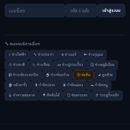
เข้าสู่ระบบ
🔧 หมวดบริการอื่นๆ
⚡ ช่างไฟฟ้า
🔧 ช่างประปา
❄️ ช่างแอร์
🔑 ช่างกุญแจ
🎨 ช่างทาสี
🔩 ช่างเชื่อม
🧱 ช่างปูกระเบื้อง
🪟 ช่างอลูมิเนียม
📹 ช่างกล้องวงจรปิด
🏠 ช่างซ่อมบ้าน
🚰 ท่อตัน
🚽 ดูดส้วม
🏚️ หลังคารั่ว
🐛 กำจัดปลวก
🪲 กำจัดแมลง
🐀 กำจัดหนู
🧹 ทำความสะอาด
🌳 ตัดต้นไม้
🪞 ซ่อมกระจก
🚪 ประตูรั้วเหล็ก