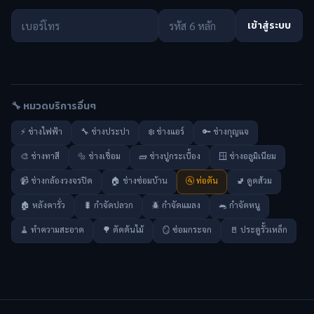
เข้าสู่ระบบ
🔧 หมวดบริการอื่นๆ
⚡ ช่างไฟฟ้า
🔧 ช่างประปา
❄️ ช่างแอร์
🔑 ช่างกุญแจ
🎨 ช่างทาสี
🔩 ช่างเชื่อม
🧱 ช่างปูกระเบื้อง
🪟 ช่างอลูมิเนียม
📹 ช่างกล้องวงจรปิด
🏠 ช่างซ่อมบ้าน
🚰 ท่อตัน
🚽 ดูดส้วม
🏚️ หลังคารั่ว
🐛 กำจัดปลวก
🪲 กำจัดแมลง
🐀 กำจัดหนู
🧹 ทำความสะอาด
🌳 ตัดต้นไม้
🪞 ซ่อมกระจก
🚪 ประตูรั้วเหล็ก