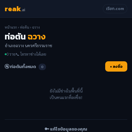
reak
เรียก.com
.ai
หน้าแรก
›
ท่อตัน
› ฉวาง
ท่อตัน
ฉวาง
อำเภอฉวาง นครศรีธรรมราช
0 ราย
📞 โทรหาช่างได้เลย
🚰 ท่อตันทั้งหมด
+ ลงชื่อ
0
ยังไม่มีช่างในพื้นที่นี้
เป็นคนแรกที่ลงชื่อ!
🔑 แก้ไขข้อมูลของคุณ