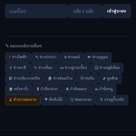
เข้าสู่ระบบ
🔧 หมวดบริการอื่นๆ
⚡ ช่างไฟฟ้า
🔧 ช่างประปา
❄️ ช่างแอร์
🔑 ช่างกุญแจ
🎨 ช่างทาสี
🔩 ช่างเชื่อม
🧱 ช่างปูกระเบื้อง
🪟 ช่างอลูมิเนียม
📹 ช่างกล้องวงจรปิด
🏠 ช่างซ่อมบ้าน
🚰 ท่อตัน
🚽 ดูดส้วม
🏚️ หลังคารั่ว
🐛 กำจัดปลวก
🪲 กำจัดแมลง
🐀 กำจัดหนู
🧹 ทำความสะอาด
🌳 ตัดต้นไม้
🪞 ซ่อมกระจก
🚪 ประตูรั้วเหล็ก