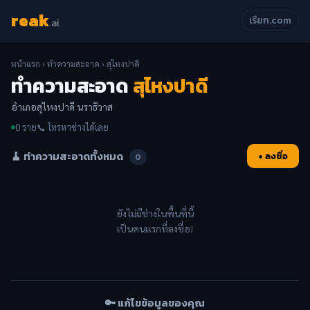
reak
เรียก.com
.ai
หน้าแรก
›
ทำความสะอาด
› สุไหงปาดี
ทำความสะอาด
สุไหงปาดี
อำเภอสุไหงปาดี นราธิวาส
0 ราย
📞 โทรหาช่างได้เลย
🧹 ทำความสะอาดทั้งหมด
+ ลงชื่อ
0
ยังไม่มีช่างในพื้นที่นี้
เป็นคนแรกที่ลงชื่อ!
🔑 แก้ไขข้อมูลของคุณ