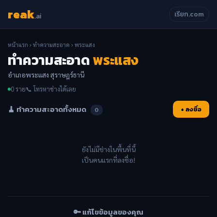
reak
เรียก.com
.ai
หน้าแรก
›
ทำความสะอาด
› พระแสง
ทำความสะอาด
พระแสง
อำเภอพระแสง สุราษฎร์ธานี
0 ราย
📞 โทรหาช่างได้เลย
🧹 ทำความสะอาดทั้งหมด
+ ลงชื่อ
0
ยังไม่มีช่างในพื้นที่นี้
เป็นคนแรกที่ลงชื่อ!
🔑 แก้ไขข้อมูลของคุณ