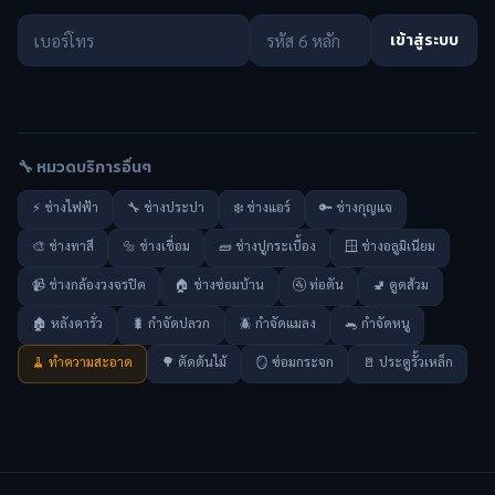
เข้าสู่ระบบ
🔧 หมวดบริการอื่นๆ
⚡ ช่างไฟฟ้า
🔧 ช่างประปา
❄️ ช่างแอร์
🔑 ช่างกุญแจ
🎨 ช่างทาสี
🔩 ช่างเชื่อม
🧱 ช่างปูกระเบื้อง
🪟 ช่างอลูมิเนียม
📹 ช่างกล้องวงจรปิด
🏠 ช่างซ่อมบ้าน
🚰 ท่อตัน
🚽 ดูดส้วม
🏚️ หลังคารั่ว
🐛 กำจัดปลวก
🪲 กำจัดแมลง
🐀 กำจัดหนู
🧹 ทำความสะอาด
🌳 ตัดต้นไม้
🪞 ซ่อมกระจก
🚪 ประตูรั้วเหล็ก