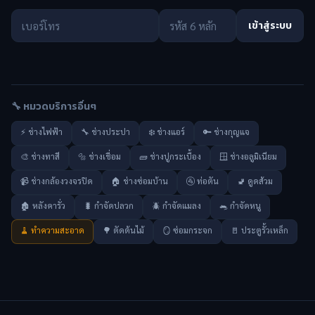
เข้าสู่ระบบ
🔧 หมวดบริการอื่นๆ
⚡ ช่างไฟฟ้า
🔧 ช่างประปา
❄️ ช่างแอร์
🔑 ช่างกุญแจ
🎨 ช่างทาสี
🔩 ช่างเชื่อม
🧱 ช่างปูกระเบื้อง
🪟 ช่างอลูมิเนียม
📹 ช่างกล้องวงจรปิด
🏠 ช่างซ่อมบ้าน
🚰 ท่อตัน
🚽 ดูดส้วม
🏚️ หลังคารั่ว
🐛 กำจัดปลวก
🪲 กำจัดแมลง
🐀 กำจัดหนู
🧹 ทำความสะอาด
🌳 ตัดต้นไม้
🪞 ซ่อมกระจก
🚪 ประตูรั้วเหล็ก