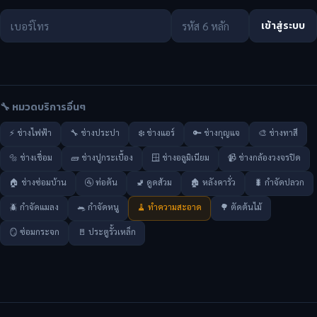
เข้าสู่ระบบ
🔧 หมวดบริการอื่นๆ
⚡ ช่างไฟฟ้า
🔧 ช่างประปา
❄️ ช่างแอร์
🔑 ช่างกุญแจ
🎨 ช่างทาสี
🔩 ช่างเชื่อม
🧱 ช่างปูกระเบื้อง
🪟 ช่างอลูมิเนียม
📹 ช่างกล้องวงจรปิด
🏠 ช่างซ่อมบ้าน
🚰 ท่อตัน
🚽 ดูดส้วม
🏚️ หลังคารั่ว
🐛 กำจัดปลวก
🪲 กำจัดแมลง
🐀 กำจัดหนู
🧹 ทำความสะอาด
🌳 ตัดต้นไม้
🪞 ซ่อมกระจก
🚪 ประตูรั้วเหล็ก