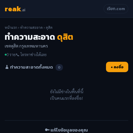
reak
เรียก.com
.ai
หน้าแรก
›
ทำความสะอาด
› ดุสิต
ทำความสะอาด
ดุสิต
เขตดุสิต กรุงเทพมหานคร
0 ราย
📞 โทรหาช่างได้เลย
🧹 ทำความสะอาดทั้งหมด
+ ลงชื่อ
0
ยังไม่มีช่างในพื้นที่นี้
เป็นคนแรกที่ลงชื่อ!
🔑 แก้ไขข้อมูลของคุณ