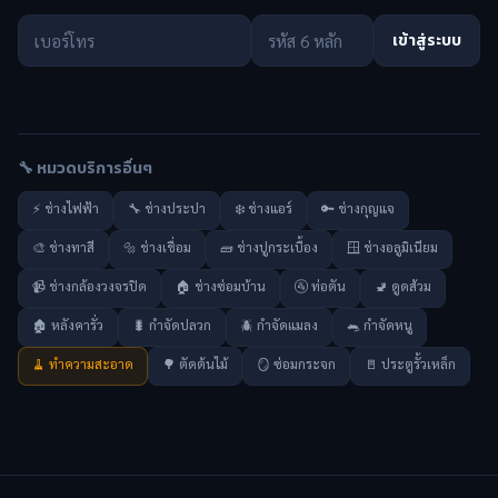
เข้าสู่ระบบ
🔧 หมวดบริการอื่นๆ
⚡ ช่างไฟฟ้า
🔧 ช่างประปา
❄️ ช่างแอร์
🔑 ช่างกุญแจ
🎨 ช่างทาสี
🔩 ช่างเชื่อม
🧱 ช่างปูกระเบื้อง
🪟 ช่างอลูมิเนียม
📹 ช่างกล้องวงจรปิด
🏠 ช่างซ่อมบ้าน
🚰 ท่อตัน
🚽 ดูดส้วม
🏚️ หลังคารั่ว
🐛 กำจัดปลวก
🪲 กำจัดแมลง
🐀 กำจัดหนู
🧹 ทำความสะอาด
🌳 ตัดต้นไม้
🪞 ซ่อมกระจก
🚪 ประตูรั้วเหล็ก