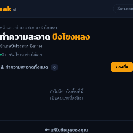
eak
เรียก.co
.ai
หน้าแรก
›
ทำความสะอาด
› บึงโขงหลง
ทำความสะอาด
บึงโขงหลง
อำเภอบึงโขงหลง บึงกาฬ
0 ราย
📞 โทรหาช่างได้เลย
🧹 ทำความสะอาดทั้งหมด
+ ลงชื่อ
0
ยังไม่มีช่างในพื้นที่นี้
เป็นคนแรกที่ลงชื่อ!
🔑 แก้ไขข้อมูลของคุณ