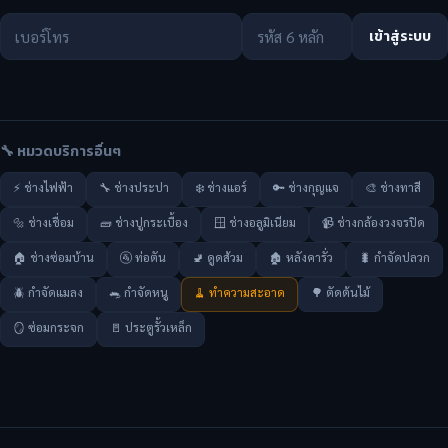
เข้าสู่ระบบ
🔧 หมวดบริการอื่นๆ
⚡ ช่างไฟฟ้า
🔧 ช่างประปา
❄️ ช่างแอร์
🔑 ช่างกุญแจ
🎨 ช่างทาสี
🔩 ช่างเชื่อม
🧱 ช่างปูกระเบื้อง
🪟 ช่างอลูมิเนียม
📹 ช่างกล้องวงจรปิด
🏠 ช่างซ่อมบ้าน
🚰 ท่อตัน
🚽 ดูดส้วม
🏚️ หลังคารั่ว
🐛 กำจัดปลวก
🪲 กำจัดแมลง
🐀 กำจัดหนู
🧹 ทำความสะอาด
🌳 ตัดต้นไม้
🪞 ซ่อมกระจก
🚪 ประตูรั้วเหล็ก