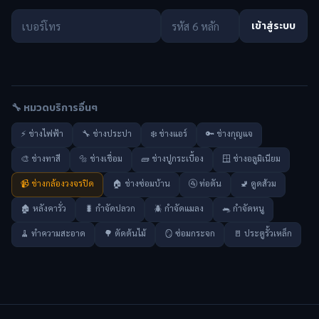
เข้าสู่ระบบ
🔧 หมวดบริการอื่นๆ
⚡ ช่างไฟฟ้า
🔧 ช่างประปา
❄️ ช่างแอร์
🔑 ช่างกุญแจ
🎨 ช่างทาสี
🔩 ช่างเชื่อม
🧱 ช่างปูกระเบื้อง
🪟 ช่างอลูมิเนียม
📹 ช่างกล้องวงจรปิด
🏠 ช่างซ่อมบ้าน
🚰 ท่อตัน
🚽 ดูดส้วม
🏚️ หลังคารั่ว
🐛 กำจัดปลวก
🪲 กำจัดแมลง
🐀 กำจัดหนู
🧹 ทำความสะอาด
🌳 ตัดต้นไม้
🪞 ซ่อมกระจก
🚪 ประตูรั้วเหล็ก