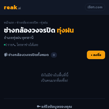
reak
เรียก.com
.ai
หน้าแรก
›
ช่างกล้องวงจรปิด
› ทุ่งฝน
ช่างกล้องวงจรปิด
ทุ่งฝน
อำเภอทุ่งฝน อุดรธานี
0 ราย
📞 โทรหาช่างได้เลย
📹 ช่างกล้องวงจรปิดทั้งหมด
+ ลงชื่อ
0
ยังไม่มีช่างในพื้นที่นี้
เป็นคนแรกที่ลงชื่อ!
🔑 แก้ไขข้อมูลของคุณ