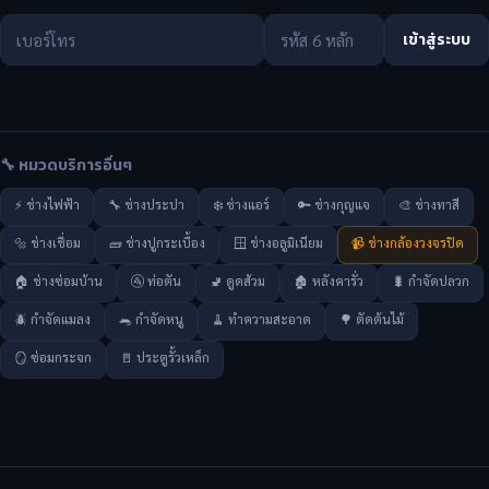
เข้าสู่ระบบ
🔧 หมวดบริการอื่นๆ
⚡ ช่างไฟฟ้า
🔧 ช่างประปา
❄️ ช่างแอร์
🔑 ช่างกุญแจ
🎨 ช่างทาสี
🔩 ช่างเชื่อม
🧱 ช่างปูกระเบื้อง
🪟 ช่างอลูมิเนียม
📹 ช่างกล้องวงจรปิด
🏠 ช่างซ่อมบ้าน
🚰 ท่อตัน
🚽 ดูดส้วม
🏚️ หลังคารั่ว
🐛 กำจัดปลวก
🪲 กำจัดแมลง
🐀 กำจัดหนู
🧹 ทำความสะอาด
🌳 ตัดต้นไม้
🪞 ซ่อมกระจก
🚪 ประตูรั้วเหล็ก