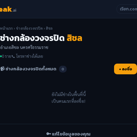
eak
เรียก.co
.ai
หน้าแรก
›
ช่างกล้องวงจรปิด
› สิชล
ช่างกล้องวงจรปิด
สิชล
อำเภอสิชล นครศรีธรรมราช
0 ราย
📞 โทรหาช่างได้เลย
📹 ช่างกล้องวงจรปิดทั้งหมด
+ ลงชื่อ
0
ยังไม่มีช่างในพื้นที่นี้
เป็นคนแรกที่ลงชื่อ!
🔑 แก้ไขข้อมูลของคุณ