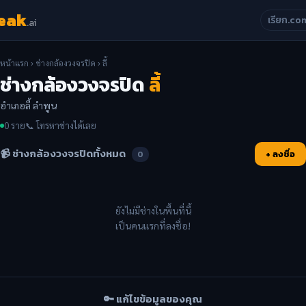
eak
เรียก.co
.ai
หน้าแรก
›
ช่างกล้องวงจรปิด
› ลี้
ช่างกล้องวงจรปิด
ลี้
อำเภอลี้ ลำพูน
0 ราย
📞 โทรหาช่างได้เลย
📹 ช่างกล้องวงจรปิดทั้งหมด
+ ลงชื่อ
0
ยังไม่มีช่างในพื้นที่นี้
เป็นคนแรกที่ลงชื่อ!
🔑 แก้ไขข้อมูลของคุณ