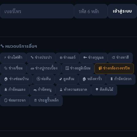
เข้าสู่ระบบ
🔧 หมวดบริการอื่นๆ
⚡ ช่างไฟฟ้า
🔧 ช่างประปา
❄️ ช่างแอร์
🔑 ช่างกุญแจ
🎨 ช่างทาสี
🔩 ช่างเชื่อม
🧱 ช่างปูกระเบื้อง
🪟 ช่างอลูมิเนียม
📹 ช่างกล้องวงจรปิด
🏠 ช่างซ่อมบ้าน
🚰 ท่อตัน
🚽 ดูดส้วม
🏚️ หลังคารั่ว
🐛 กำจัดปลวก
🪲 กำจัดแมลง
🐀 กำจัดหนู
🧹 ทำความสะอาด
🌳 ตัดต้นไม้
🪞 ซ่อมกระจก
🚪 ประตูรั้วเหล็ก