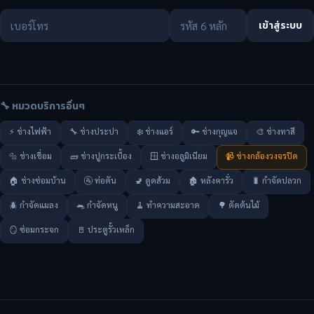
เข้าสู่ระบบ
🔧 หมวดบริการอื่นๆ
⚡ ช่างไฟฟ้า
🔧 ช่างประปา
❄️ ช่างแอร์
🔑 ช่างกุญแจ
🎨 ช่างทาสี
🔩 ช่างเชื่อม
🧱 ช่างปูกระเบื้อง
🪟 ช่างอลูมิเนียม
📹 ช่างกล้องวงจรปิด
🏠 ช่างซ่อมบ้าน
🚰 ท่อตัน
🚽 ดูดส้วม
🏚️ หลังคารั่ว
🐛 กำจัดปลวก
🪲 กำจัดแมลง
🐀 กำจัดหนู
🧹 ทำความสะอาด
🌳 ตัดต้นไม้
🪞 ซ่อมกระจก
🚪 ประตูรั้วเหล็ก