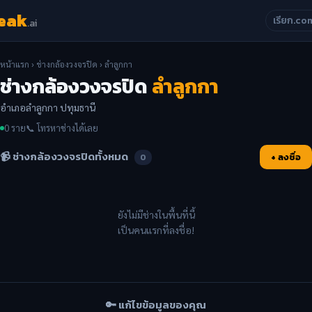
eak
เรียก.co
.ai
หน้าแรก
›
ช่างกล้องวงจรปิด
› ลำลูกกา
ช่างกล้องวงจรปิด
ลำลูกกา
อำเภอลำลูกกา ปทุมธานี
0 ราย
📞 โทรหาช่างได้เลย
📹 ช่างกล้องวงจรปิดทั้งหมด
+ ลงชื่อ
0
ยังไม่มีช่างในพื้นที่นี้
เป็นคนแรกที่ลงชื่อ!
🔑 แก้ไขข้อมูลของคุณ