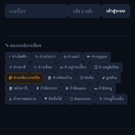
เข้าสู่ระบบ
🔧 หมวดบริการอื่นๆ
⚡ ช่างไฟฟ้า
🔧 ช่างประปา
❄️ ช่างแอร์
🔑 ช่างกุญแจ
🎨 ช่างทาสี
🔩 ช่างเชื่อม
🧱 ช่างปูกระเบื้อง
🪟 ช่างอลูมิเนียม
📹 ช่างกล้องวงจรปิด
🏠 ช่างซ่อมบ้าน
🚰 ท่อตัน
🚽 ดูดส้วม
🏚️ หลังคารั่ว
🐛 กำจัดปลวก
🪲 กำจัดแมลง
🐀 กำจัดหนู
🧹 ทำความสะอาด
🌳 ตัดต้นไม้
🪞 ซ่อมกระจก
🚪 ประตูรั้วเหล็ก