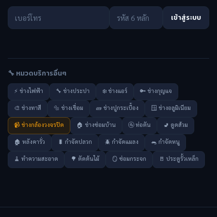
เข้าสู่ระบบ
🔧 หมวดบริการอื่นๆ
⚡ ช่างไฟฟ้า
🔧 ช่างประปา
❄️ ช่างแอร์
🔑 ช่างกุญแจ
🎨 ช่างทาสี
🔩 ช่างเชื่อม
🧱 ช่างปูกระเบื้อง
🪟 ช่างอลูมิเนียม
📹 ช่างกล้องวงจรปิด
🏠 ช่างซ่อมบ้าน
🚰 ท่อตัน
🚽 ดูดส้วม
🏚️ หลังคารั่ว
🐛 กำจัดปลวก
🪲 กำจัดแมลง
🐀 กำจัดหนู
🧹 ทำความสะอาด
🌳 ตัดต้นไม้
🪞 ซ่อมกระจก
🚪 ประตูรั้วเหล็ก