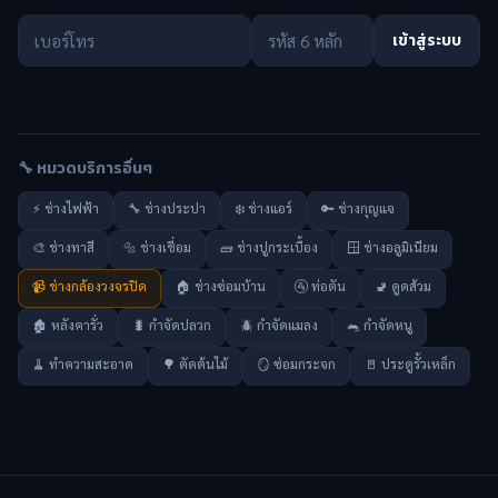
เข้าสู่ระบบ
🔧 หมวดบริการอื่นๆ
⚡ ช่างไฟฟ้า
🔧 ช่างประปา
❄️ ช่างแอร์
🔑 ช่างกุญแจ
🎨 ช่างทาสี
🔩 ช่างเชื่อม
🧱 ช่างปูกระเบื้อง
🪟 ช่างอลูมิเนียม
📹 ช่างกล้องวงจรปิด
🏠 ช่างซ่อมบ้าน
🚰 ท่อตัน
🚽 ดูดส้วม
🏚️ หลังคารั่ว
🐛 กำจัดปลวก
🪲 กำจัดแมลง
🐀 กำจัดหนู
🧹 ทำความสะอาด
🌳 ตัดต้นไม้
🪞 ซ่อมกระจก
🚪 ประตูรั้วเหล็ก