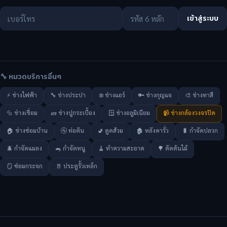
เข้าสู่ระบบ
🔧 หมวดบริการอื่นๆ
⚡ ช่างไฟฟ้า
🔧 ช่างประปา
❄️ ช่างแอร์
🔑 ช่างกุญแจ
🎨 ช่างทาสี
🔩 ช่างเชื่อม
🧱 ช่างปูกระเบื้อง
🪟 ช่างอลูมิเนียม
📹 ช่างกล้องวงจรปิด
🏠 ช่างซ่อมบ้าน
🚰 ท่อตัน
🚽 ดูดส้วม
🏚️ หลังคารั่ว
🐛 กำจัดปลวก
🪲 กำจัดแมลง
🐀 กำจัดหนู
🧹 ทำความสะอาด
🌳 ตัดต้นไม้
🪞 ซ่อมกระจก
🚪 ประตูรั้วเหล็ก