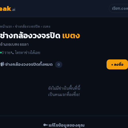
eak
เรียก.co
.ai
หน้าแรก
›
ช่างกล้องวงจรปิด
› เบตง
ช่างกล้องวงจรปิด
เบตง
อำเภอเบตง ยะลา
0 ราย
📞 โทรหาช่างได้เลย
📹 ช่างกล้องวงจรปิดทั้งหมด
+ ลงชื่อ
0
ยังไม่มีช่างในพื้นที่นี้
เป็นคนแรกที่ลงชื่อ!
🔑 แก้ไขข้อมูลของคุณ