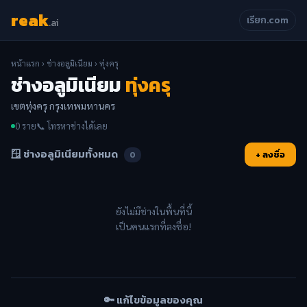
reak
เรียก.com
.ai
หน้าแรก
›
ช่างอลูมิเนียม
› ทุ่งครุ
ช่างอลูมิเนียม
ทุ่งครุ
เขตทุ่งครุ กรุงเทพมหานคร
0 ราย
📞 โทรหาช่างได้เลย
🪟 ช่างอลูมิเนียมทั้งหมด
+ ลงชื่อ
0
ยังไม่มีช่างในพื้นที่นี้
เป็นคนแรกที่ลงชื่อ!
🔑 แก้ไขข้อมูลของคุณ