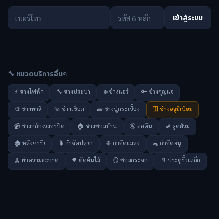
เข้าสู่ระบบ
🔧 หมวดบริการอื่นๆ
⚡ ช่างไฟฟ้า
🔧 ช่างประปา
❄️ ช่างแอร์
🔑 ช่างกุญแจ
🎨 ช่างทาสี
🔩 ช่างเชื่อม
🧱 ช่างปูกระเบื้อง
🪟 ช่างอลูมิเนียม
📹 ช่างกล้องวงจรปิด
🏠 ช่างซ่อมบ้าน
🚰 ท่อตัน
🚽 ดูดส้วม
🏚️ หลังคารั่ว
🐛 กำจัดปลวก
🪲 กำจัดแมลง
🐀 กำจัดหนู
🧹 ทำความสะอาด
🌳 ตัดต้นไม้
🪞 ซ่อมกระจก
🚪 ประตูรั้วเหล็ก