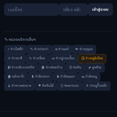
เข้าสู่ระบบ
🔧 หมวดบริการอื่นๆ
⚡ ช่างไฟฟ้า
🔧 ช่างประปา
❄️ ช่างแอร์
🔑 ช่างกุญแจ
🎨 ช่างทาสี
🔩 ช่างเชื่อม
🧱 ช่างปูกระเบื้อง
🪟 ช่างอลูมิเนียม
📹 ช่างกล้องวงจรปิด
🏠 ช่างซ่อมบ้าน
🚰 ท่อตัน
🚽 ดูดส้วม
🏚️ หลังคารั่ว
🐛 กำจัดปลวก
🪲 กำจัดแมลง
🐀 กำจัดหนู
🧹 ทำความสะอาด
🌳 ตัดต้นไม้
🪞 ซ่อมกระจก
🚪 ประตูรั้วเหล็ก