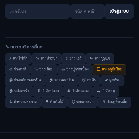
เข้าสู่ระบบ
🔧 หมวดบริการอื่นๆ
⚡ ช่างไฟฟ้า
🔧 ช่างประปา
❄️ ช่างแอร์
🔑 ช่างกุญแจ
🎨 ช่างทาสี
🔩 ช่างเชื่อม
🧱 ช่างปูกระเบื้อง
🪟 ช่างอลูมิเนียม
📹 ช่างกล้องวงจรปิด
🏠 ช่างซ่อมบ้าน
🚰 ท่อตัน
🚽 ดูดส้วม
🏚️ หลังคารั่ว
🐛 กำจัดปลวก
🪲 กำจัดแมลง
🐀 กำจัดหนู
🧹 ทำความสะอาด
🌳 ตัดต้นไม้
🪞 ซ่อมกระจก
🚪 ประตูรั้วเหล็ก