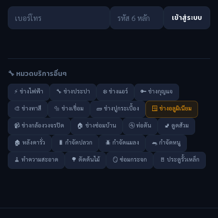
เข้าสู่ระบบ
🔧 หมวดบริการอื่นๆ
⚡ ช่างไฟฟ้า
🔧 ช่างประปา
❄️ ช่างแอร์
🔑 ช่างกุญแจ
🎨 ช่างทาสี
🔩 ช่างเชื่อม
🧱 ช่างปูกระเบื้อง
🪟 ช่างอลูมิเนียม
📹 ช่างกล้องวงจรปิด
🏠 ช่างซ่อมบ้าน
🚰 ท่อตัน
🚽 ดูดส้วม
🏚️ หลังคารั่ว
🐛 กำจัดปลวก
🪲 กำจัดแมลง
🐀 กำจัดหนู
🧹 ทำความสะอาด
🌳 ตัดต้นไม้
🪞 ซ่อมกระจก
🚪 ประตูรั้วเหล็ก