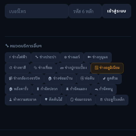
เข้าสู่ระบบ
🔧 หมวดบริการอื่นๆ
⚡ ช่างไฟฟ้า
🔧 ช่างประปา
❄️ ช่างแอร์
🔑 ช่างกุญแจ
🎨 ช่างทาสี
🔩 ช่างเชื่อม
🧱 ช่างปูกระเบื้อง
🪟 ช่างอลูมิเนียม
📹 ช่างกล้องวงจรปิด
🏠 ช่างซ่อมบ้าน
🚰 ท่อตัน
🚽 ดูดส้วม
🏚️ หลังคารั่ว
🐛 กำจัดปลวก
🪲 กำจัดแมลง
🐀 กำจัดหนู
🧹 ทำความสะอาด
🌳 ตัดต้นไม้
🪞 ซ่อมกระจก
🚪 ประตูรั้วเหล็ก