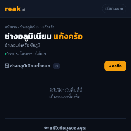
reak
เรียก.com
.ai
หน้าแรก
›
ช่างอลูมิเนียม
› แก้งคร้อ
ช่างอลูมิเนียม
แก้งคร้อ
อำเภอแก้งคร้อ ชัยภูมิ
0 ราย
📞 โทรหาช่างได้เลย
🪟 ช่างอลูมิเนียมทั้งหมด
+ ลงชื่อ
0
ยังไม่มีช่างในพื้นที่นี้
เป็นคนแรกที่ลงชื่อ!
🔑 แก้ไขข้อมูลของคุณ