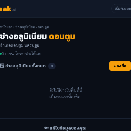
eak
เรียก.co
.ai
หน้าแรก
›
ช่างอลูมิเนียม
› ดอนตูม
ช่างอลูมิเนียม
ดอนตูม
อำเภอดอนตูม นครปฐม
0 ราย
📞 โทรหาช่างได้เลย
🪟 ช่างอลูมิเนียมทั้งหมด
+ ลงชื่อ
0
ยังไม่มีช่างในพื้นที่นี้
เป็นคนแรกที่ลงชื่อ!
🔑 แก้ไขข้อมูลของคุณ