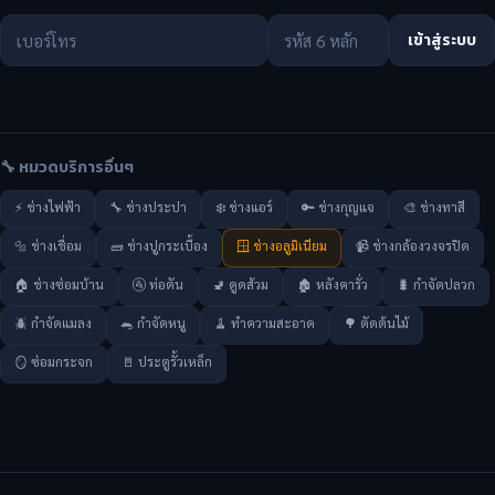
เข้าสู่ระบบ
🔧 หมวดบริการอื่นๆ
⚡ ช่างไฟฟ้า
🔧 ช่างประปา
❄️ ช่างแอร์
🔑 ช่างกุญแจ
🎨 ช่างทาสี
🔩 ช่างเชื่อม
🧱 ช่างปูกระเบื้อง
🪟 ช่างอลูมิเนียม
📹 ช่างกล้องวงจรปิด
🏠 ช่างซ่อมบ้าน
🚰 ท่อตัน
🚽 ดูดส้วม
🏚️ หลังคารั่ว
🐛 กำจัดปลวก
🪲 กำจัดแมลง
🐀 กำจัดหนู
🧹 ทำความสะอาด
🌳 ตัดต้นไม้
🪞 ซ่อมกระจก
🚪 ประตูรั้วเหล็ก